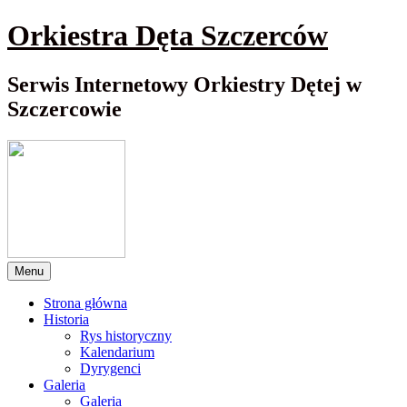
Przewiń
Orkiestra Dęta Szczerców
do
nawigacji
Serwis Internetowy Orkiestry Dętej w
Szczercowie
Menu
Strona główna
Historia
Rys historyczny
Kalendarium
Dyrygenci
Galeria
Galeria