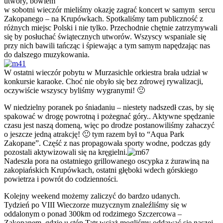
utwory, bowiem
w sobotni wieczór mieliśmy okazję zagrać koncert w samym sercu
Zakopanego – na Krupówkach. Spotkaliśmy tam publiczność z
różnych miejsc Polski i nie tylko. Przechodnie chętnie zatrzymywali
się by posłuchać świątecznych utworów. Wszyscy wspaniale się
przy nich bawili tańcząc i śpiewając a tym samym napędzając nas
do dalszego muzykowania.
W ostatni wieczór pobytu w Murzasichle orkiestra brała udział w
konkursie karaoke. Choć nie obyło się bez zdrowej rywalizacji,
oczywiście wszyscy byliśmy wygranymi! 🙂
W niedzielny poranek po śniadaniu – niestety nadszedł czas, by się
spakować w drogę powrotną i pożegnać góry.. Aktywne spędzanie
czasu jest naszą domeną, więc po drodze postanowiliśmy zahaczyć
o jeszcze jedną atrakcję! 🙂 tym razem był to “Aqua Park
Zakopane”. Część z nas propagowała sporty wodne, podczas gdy
pozostali aktywizowali się na kręgielni.
Nadeszła pora na ostatniego grillowanego oscypka z żurawiną na
zakopiańskich Krupówkach, ostatni głęboki wdech górskiego
powietrza i powrót do codzienności.
Kolejny weekend możemy zaliczyć do bardzo udanych.
Tydzień po VIII Wieczorze muzycznym znaleźliśmy się w
oddalonym o ponad 300km od rodzimego Szczercowa –
Zakopanem, gdzie u stóp Tatr wciąż mogliśmy oddawać się naszej