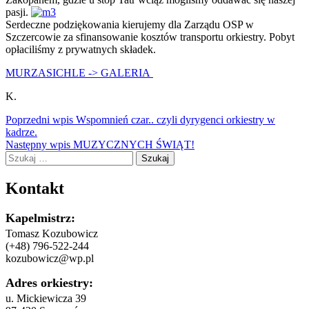
pasji.
Serdeczne podziękowania kierujemy dla Zarządu OSP w
Szczercowie za sfinansowanie kosztów transportu orkiestry. Pobyt
opłaciliśmy z prywatnych składek.
MURZASICHLE -> GALERIA
K.
Nawigacja
Poprzedni wpis
Wspomnień czar.. czyli dyrygenci orkiestry w
kadrze.
wpisu
Następny wpis
MUZYCZNYCH ŚWIĄT!
Szukaj:
Kontakt
Kapelmistrz:
Tomasz Kozubowicz
(+48) 796-522-244
kozubowicz@wp.pl
Adres orkiestry:
u. Mickiewicza 39