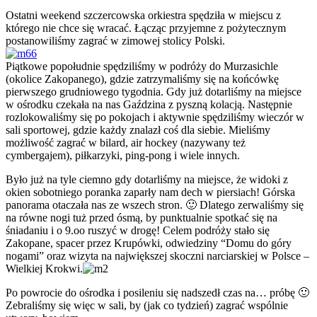
Ostatni weekend szczercowska orkiestra spędziła w miejscu z
którego nie chce się wracać. Łącząc przyjemne z pożytecznym
postanowiliśmy zagrać w zimowej stolicy Polski.
Piątkowe popołudnie spędziliśmy w podróży do Murzasichle
(okolice Zakopanego), gdzie zatrzymaliśmy się na końcówkę
pierwszego grudniowego tygodnia. Gdy już dotarliśmy na miejsce
w ośrodku czekała na nas Gaździna z pyszną kolacją. Następnie
rozlokowaliśmy się po pokojach i aktywnie spędziliśmy wieczór w
sali sportowej, gdzie każdy znalazł coś dla siebie. Mieliśmy
możliwość zagrać w bilard, air hockey (nazywany też
cymbergajem), piłkarzyki, ping-pong i wiele innych.
Było już na tyle ciemno gdy dotarliśmy na miejsce, że widoki z
okien sobotniego poranka zaparły nam dech w piersiach! Górska
panorama otaczała nas ze wszech stron. 🙂 Dlatego zerwaliśmy się
na równe nogi tuż przed ósmą, by punktualnie spotkać się na
śniadaniu i o 9.oo ruszyć w drogę! Celem podróży stało się
Zakopane, spacer przez Krupówki, odwiedziny “Domu do góry
nogami” oraz wizyta na największej skoczni narciarskiej w Polsce –
Wielkiej Krokwi.
Po powrocie do ośrodka i posileniu się nadszedł czas na… próbę 🙂
Zebraliśmy się więc w sali, by (jak co tydzień) zagrać wspólnie