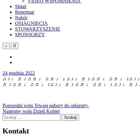
VIDEO WSPOMNIENIA
Skład
Repertuar
Nabór
OSIĄGNIĘCIA
STOWARZYSZENIE
SPONSORZY
♪
II
YouTube
Facebook
24 grudnia 2022
♫ ♪ ♩ ♬ ♪ ♫ ♬ ♩ ♫ ♬ ♩ ♪ ♫ ♪ ♩ ♬ ♪ ♫ ♬ ♩ ♫ ♬ ♩ ♪♫ ♪ 
♬ ♪ ♫ ♬ ♩ ♫ ♬ ♩ ♪♫ ♪ ♩ ♬ ♪ ♫ ♬ ♩ ♫ ♬ ♩ ♪ ♫ ♪ ♩ ♬ ♪
Nawigacja
Poprzedni wpis
Trwają nabory do orkiestry.
Następny wpis
Dzień Kobiet
wpisu
Szukaj:
Kontakt