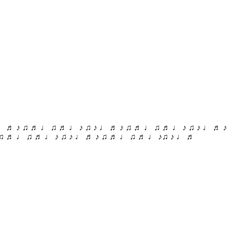
♩ ♬ ♪ ♫ ♬ ♩ ♫ ♬ ♩ ♪ ♫ ♪ ♩ ♬ ♪ ♫ ♬ ♩ ♫ ♬ ♩ ♪ ♫ ♪ ♩ ♬ 
 ♫ ♬ ♩ ♫ ♬ ♩ ♪ ♫ ♪ ♩ ♬ ♪ ♫ ♬ ♩ ♫ ♬ ♩ ♪♫ ♪ ♩ ♬