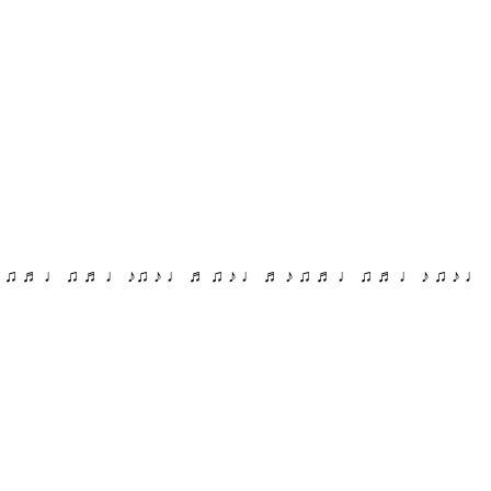
♪ ♫ ♬ ♩ ♫ ♬ ♩ ♪♫ ♪ ♩ ♬ ♫ ♪ ♩ ♬ ♪ ♫ ♬ ♩ ♫ ♬ ♩ ♪ ♫ ♪ ♩