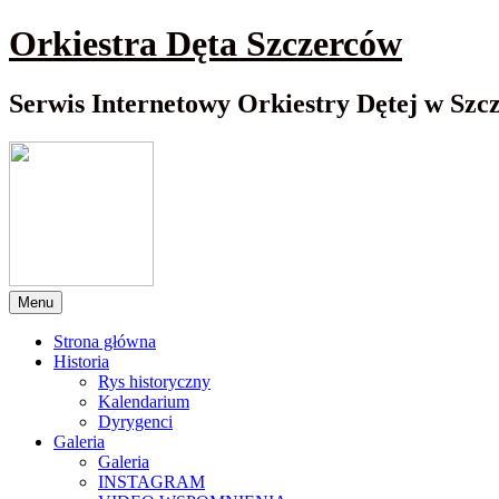
Przewiń
Orkiestra Dęta Szczerców
do
nawigacji
Serwis Internetowy Orkiestry Dętej w Szc
Menu
Strona główna
Historia
Rys historyczny
Kalendarium
Dyrygenci
Galeria
Galeria
INSTAGRAM