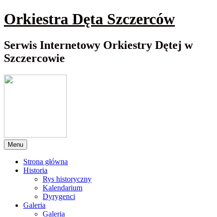
Przewiń
Orkiestra Dęta Szczerców
do
nawigacji
Serwis Internetowy Orkiestry Dętej w
Szczercowie
Menu
Strona główna
Historia
Rys historyczny
Kalendarium
Dyrygenci
Galeria
Galeria