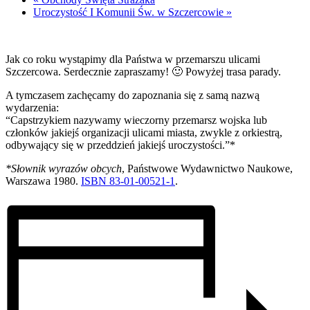
Uroczystość I Komunii Św. w Szczercowie
»
Jak co roku wystąpimy dla Państwa w przemarszu ulicami
Szczercowa. Serdecznie zapraszamy! 🙂 Powyżej trasa parady.
A tymczasem zachęcamy do zapoznania się z samą nazwą
wydarzenia:
“Capstrzykiem nazywamy wieczorny przemarsz wojska lub
członków jakiejś organizacji ulicami miasta, zwykle z orkiestrą,
odbywający się w przeddzień jakiejś uroczystości.”*
*Słownik wyrazów obcych
, Państwowe Wydawnictwo Naukowe,
Warszawa 1980. ​
ISBN
83-01-00521-1
​.