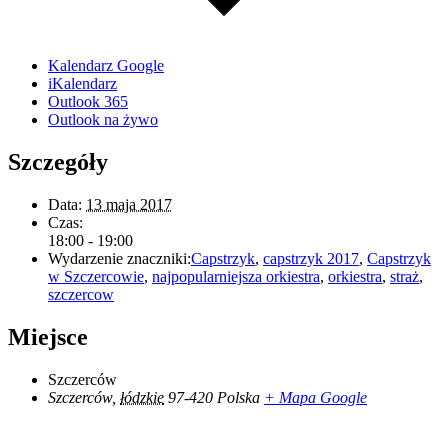
Kalendarz Google
iKalendarz
Outlook 365
Outlook na żywo
Szczegóły
Data:
13 maja 2017
Czas:
18:00 - 19:00
Wydarzenie znaczniki:
Capstrzyk
,
capstrzyk 2017
,
Capstrzyk
w Szczercowie
,
najpopularniejsza orkiestra
,
orkiestra
,
straż
,
szczercow
Miejsce
Szczerców
Szczerców
,
łódzkie
97-420
Polska
+ Mapa Google