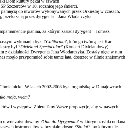
wski Dom kultury pękał w szwach!
P Szczerców w 10. rocznicę jego śmierci.
ić pamięcią do utworów wykonywanych przez Orkiestrę w czasach,
ą, przekazaną przez dyrygenta – Jana Włodarczyka.
kompaniamencie pianina, za którym zasiadł dyrygent – Tomasz
w naszym wykonaniu była
?California?
, którego twórcą jest Karl
iestry był
?Dixieland Spectacular?
(Koncert Dixielandowy).
m z działalności Dyrygenta Jana Włodarczyka. Zostały ujęte w nim
 nas mogło przypomnieć sobie tamte lata, dostrzec w filmie znajomych
 w Chmielnicku. W latach 2002-2008 była organistką w Dunajowcach.
tko moja, wiem?
ncertów i występów. Zbieraliśmy Wasze propozycje, aby w naszych
 to utwór zatytułowany
?Oda do Dyrygenta?
w którym została oddana
z naszych instrumentów zabrzmiało głośne
?Sto lat?
, po którym nie