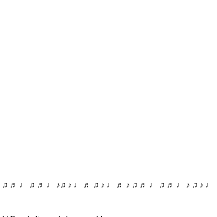
♪ ♫ ♬ ♩ ♫ ♬ ♩ ♪♫ ♪ ♩ ♬ ♫ ♪ ♩ ♬ ♪ ♫ ♬ ♩ ♫ ♬ ♩ ♪ ♫ ♪ ♩