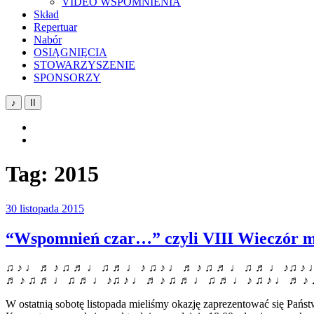
VIDEO WSPOMNIENIA
Skład
Repertuar
Nabór
OSIĄGNIĘCIA
STOWARZYSZENIE
SPONSORZY
♪
II
YouTube
Facebook
Tag:
2015
30 listopada 2015
“Wspomnień czar…” czyli VIII Wieczór 
♫ ♪ ♩ ♬ ♪ ♫ ♬ ♩ ♫ ♬ ♩ ♪ ♫ ♪ ♩ ♬ ♪ ♫ ♬ ♩ ♫ ♬ ♩ ♪♫ ♪ 
♬ ♪ ♫ ♬ ♩ ♫ ♬ ♩ ♪♫ ♪ ♩ ♬ ♪ ♫ ♬ ♩ ♫ ♬ ♩ ♪ ♫ ♪ ♩ ♬ ♪
W ostatnią sobotę listopada mieliśmy okazję zaprezentować się Pań