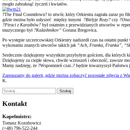
mogło zabraknąć życzeń i kwiatów.
?The Final Countdown? to utwór, który Orkiestra zagrała zaraz po f
gdzie można było usłyszeć między innymi
?Bielyje Rozy?
czy
?Ona 
?Piraci z Karaibów?
był ostatnim z przewidzianych utworów w repert
muzycznego był
?Kalashnikov”
Gorana Bregovica.
Po występie szczercowskiej Orkiestry nadszedł czas na ostatni pun
wykonaniu znanych utworów takich jak
“Ach, Franka, Franka”, “S
Serdecznie dziękujemy wszystkim przybyłym gościom, dla których ki
Dziękujemy za ciepłe słowa, chwile wzruszeń i obecność, zawsze moż
Mamy nadzieję, że ?Wspomnień czar..? będzie towarzyszył Państwu j
Zapraszamy do galerii, gdzie można zobaczyć pozostałe zdjęcia z Wi
K.
Szukaj:
Kontakt
Kapelmistrz:
Tomasz Kozubowicz
(+48) 796-522-244