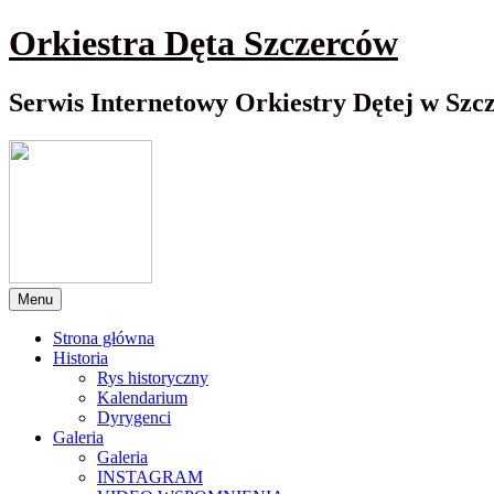
Przewiń
Orkiestra Dęta Szczerców
do
nawigacji
Serwis Internetowy Orkiestry Dętej w Szc
Menu
Strona główna
Historia
Rys historyczny
Kalendarium
Dyrygenci
Galeria
Galeria
INSTAGRAM