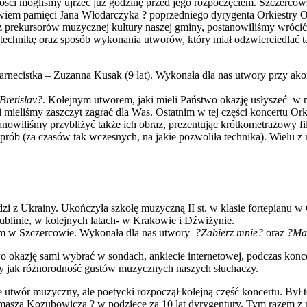
 gości mogliśmy ujrzeć już godzinę przed jego rozpoczęciem. Szczerco
em pamięci Jana Włodarczyka ? poprzedniego dyrygenta Orkiestry OS
z prekursorów muzycznej kultury naszej gminy, postanowiliśmy wróc
technikę oraz sposób wykonania utworów, który miał odzwierciedlać t
klarnecistka – Zuzanna Kusak (9 lat). Wykonała dla nas utwory przy a
Bretislav?
. Kolejnym utworem, jaki mieli Państwo okazję usłyszeć 
 mieliśmy zaszczyt zagrać dla Was. Ostatnim w tej części koncertu Ork
wiliśmy przybliżyć także ich obraz, prezentując krótkometrażowy fil
 prób (za czasów tak wczesnych, na jakie pozwoliła technika). Wielu z
dzi z Ukrainy. Ukończyła szkołę muzyczną II st. w klasie fortepianu
blinie, w kolejnych latach- w Krakowie i Dźwiżynie.
nym w Szczercowie. Wykonała dla nas utwory
?Zabierz mnie?
oraz
?Ma
two okazję sami wybrać w sondach, ankiecie internetowej, podczas ko
rwny jak różnorodność gustów muzycznych naszych słuchaczy.
e utwór muzyczny, ale poetycki rozpoczął kolejną część koncertu. Był
 Tomasza Kozubowicza ? w podzięce za 10 lat dyrygentury. Tym razem 