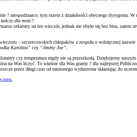
ilmie ? niespodziance, tym razem z działalności obecnego dyrygenta.
tańczy dla mnie?
.
uarze orkiestry na ten wieczór, jednak nie obyło się bez bisu, zatem
kt wieczoru – szczercowskich chłopaków z zespołu o wdzięcznej nazwi
łodka Karolina”
czy
“Jimmy Joe”.
lometry czy temperatura nigdy nie są przeszkodą. Dziękujemy naszym
na na Was liczyć. To właśnie dla Was gramy ? dla najlepszej Publicz
eszcze przez długi czas od minionego wydarzenia skłaniając do uczes
eczoru.