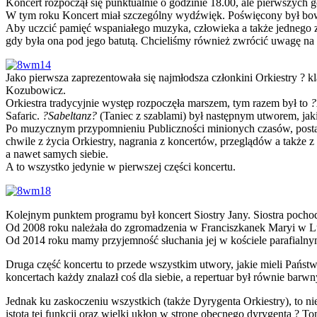
Koncert rozpoczął się punktualnie o godzinie 18.00, ale pierwszych
W tym roku Koncert miał szczególny wydźwięk. Poświęcony był bowi
Aby uczcić pamięć wspaniałego muzyka, człowieka a także jednego 
gdy była ona pod jego batutą. Chcieliśmy również zwrócić uwagę na 
Jako pierwsza zaprezentowała się najmłodsza członkini Orkiestry ? 
Kozubowicz.
Orkiestra tradycyjnie występ rozpoczęła marszem, tym razem był to
?
Safaric.
?Sabeltanz?
(Taniec z szablami) był następnym utworem, jaki
Po muzycznym przypomnieniu Publiczności minionych czasów, postano
chwile z życia Orkiestry, nagrania z koncertów, przeglądów a także z
a nawet samych siebie.
A to wszystko jedynie w pierwszej części koncertu.
Kolejnym punktem programu był koncert Siostry Jany. Siostra pocho
Od 2008 roku należała do zgromadzenia w Franciszkanek Maryi w Lu
Od 2014 roku mamy przyjemność słuchania jej w kościele parafial
Druga część koncertu to przede wszystkim utwory, jakie mieli Pańs
koncertach każdy znalazł coś dla siebie, a repertuar był równie ba
Jednak ku zaskoczeniu wszystkich (także Dyrygenta Orkiestry), to ni
istota tej funkcji oraz wielki ukłon w stronę obecnego dyrygenta ?