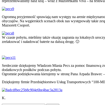
reprezentowaliśmy nasz kraj – wraz z Mażoretkami Viva – na festiw
Ogromną przyjemność sprawiają nam występy na arenie międzynarodo
obyczajów. Na węgierskich scenach obok nas występowały takie zesp
Mazsorett Csoport.
W czasie pobytu, mieliśmy także okazję zagrania na lokalnych urocz
zrelaksować i naładować baterie na dalszą drogę. 🙂
Serdecznie dziękujemy Władzom Miasta Pecs za pomoc finansową zw
dodatkowych posiłków podczas pobytu.
Ogromnie podziękowania kierujemy w stronę Pana Arpada Brawec – 
Dziękujemy firmie Przedsiębiorstwo Usług Transportowych “100-MI
K.