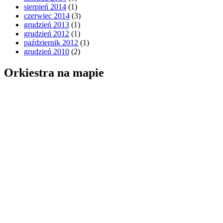
sierpień 2014
(1)
czerwiec 2014
(3)
grudzień 2013
(1)
grudzień 2012
(1)
październik 2012
(1)
grudzień 2010
(2)
Orkiestra na mapie