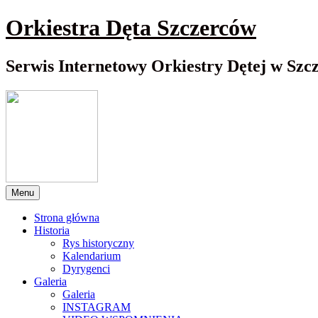
Przewiń
Orkiestra Dęta Szczerców
do
nawigacji
Serwis Internetowy Orkiestry Dętej w Szc
Menu
Strona główna
Historia
Rys historyczny
Kalendarium
Dyrygenci
Galeria
Galeria
INSTAGRAM