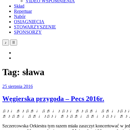
VIDEO WSPOMNIENIA
Skład
Repertuar
Nabór
OSIĄGNIĘCIA
STOWARZYSZENIE
SPONSORZY
♪
II
YouTube
Facebook
Tag:
sława
25 sierpnia 2016
Węgierska przygoda – Pecs 2016r.
♫ ♪ ♩ ♬ ♪ ♫ ♬ ♩ ♫ ♬ ♩ ♪ ♫ ♪ ♩ ♬ ♪ ♫ ♬ ♩ ♫ ♬ ♩ ♪♫ ♪ 
♬ ♪ ♫ ♬ ♩ ♫ ♬ ♩ ♪♫ ♪ ♩ ♬ ♪ ♫ ♬ ♩ ♫ ♬ ♩ ♪ ♫ ♪ ♩ ♬ ♪
Szczercowska Orkiestra tym razem miała zaszczyt koncertować w jedny