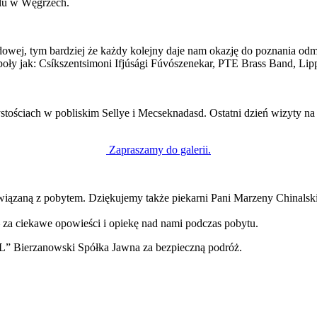
alu w Węgrzech.
wej, tym bardziej że każdy kolejny daje nam okazję do poznania odmi
oły jak: Csíkszentsimoni Ifjúsági Fúvószenekar, PTE Brass Band, Lip
ystościach
w pobliskim Sellye i Mecseknadasd.
Ostatni dzień wizyty n
Zapraszamy do galerii.
iązaną z pobytem. Dziękujemy także piekarni Pani Marzeny Chinalsk
za ciekawe opowieści i opiekę nad nami podczas pobytu.
L” Bierzanowski Spółka Jawna za bezpieczną podróż.