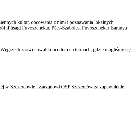
ennych kultur, obcowania z nimi i poznawania lokalnych
pói Ifjúsági Fúvószenekar, Pécs-Szabolcsi Fúvószenekar Baranya
a Węgrzech zaowocował koncertem na termach, gdzie mogliśmy się
iej w Szczercowie i Zarządowi OSP Szczerców za zapewnienie