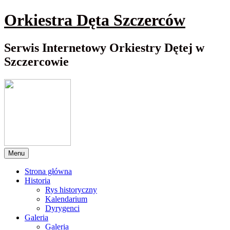
Przewiń
Orkiestra Dęta Szczerców
do
nawigacji
Serwis Internetowy Orkiestry Dętej w
Szczercowie
Menu
Strona główna
Historia
Rys historyczny
Kalendarium
Dyrygenci
Galeria
Galeria