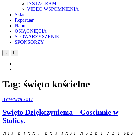
INSTAGRAM
VIDEO WSPOMNIENIA
Skład
Repertuar
Nabór
OSIĄGNIĘCIA
STOWARZYSZENIE
SPONSORZY
♪
II
YouTube
Facebook
Tag:
święto kościelne
8 czerwca 2017
Święto Dziękczynienia – Gościnnie w
Stolicy.
♫ ♪ ♩ ♬ ♪ ♫ ♬ ♩ ♫ ♬ ♩ ♪ ♫ ♪ ♩ ♬ ♪ ♫ ♬ ♩ ♫ ♬ ♩ ♪♫ ♪