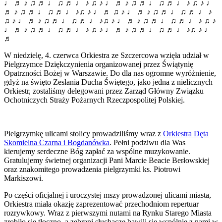
♩ ♬ ♪ ♫ ♬ ♩ ♫ ♬ ♩ ♪ ♫ ♪ ♩ ♬ ♪ ♫ ♬ ♩ ♫ ♬ ♩ ♪ ♫ ♪ ♩
♬ ♪ ♫ ♬ ♩ ♫ ♬ ♩ ♪♫ ♪ ♩ ♬ ♫ ♪ ♩ ♬ ♪ ♫ ♬ ♩ ♫ ♬ ♩ ♪
♫ ♪ ♩ ♬ ♪ ♫ ♬ ♩ ♫ ♬ ♩ ♪♫ ♪ ♩ ♬ ♪ ♫ ♬ ♩ ♫ ♬ ♩ ♪ ♫ ♪
♩ ♬ ♪ ♫ ♬ ♩ ♫ ♬ ♩ ♪ ♫ ♪ ♩ ♬ ♪ ♫ ♬ ♩ ♫ ♬ ♩ ♪♫ ♪ ♩
♬
W niedzielę, 4. czerwca Orkiestra ze Szczercowa wzięła udział w
Pielgrzymce Dziękczynienia organizowanej przez Świątynię
Opatrzności Bożej w Warszawie. Do dla nas ogromne wyróżnienie,
gdyż na święto Zesłania Ducha Świętego, jako jedna z nielicznych
Orkiestr, zostaliśmy delegowani przez Zarząd Główny Związku
Ochotniczych Straży Pożarnych Rzeczpospolitej Polskiej.
Pielgrzymkę ulicami stolicy prowadziliśmy wraz z
Orkiestra Dęta
Skomielna Czarna i Bogdanówka
. Pełni podziwu dla Was
kierujemy serdeczne Bóg zapłać za wspólne muzykowanie.
Gratulujemy świetnej organizacji Pani Marcie Beacie Berłowskiej
oraz znakomitego prowadzenia pielgrzymki ks. Piotrowi
Markiszowi.
Po części oficjalnej i uroczystej mszy prowadzonej ulicami miasta,
Orkiestra miała okazję zaprezentować przechodniom repertuar
rozrywkowy. Wraz z pierwszymi nutami na Rynku Starego Miasta
zrobiło się tłoczno, a zebrani słuchacze bawili się wspólnie z nami w