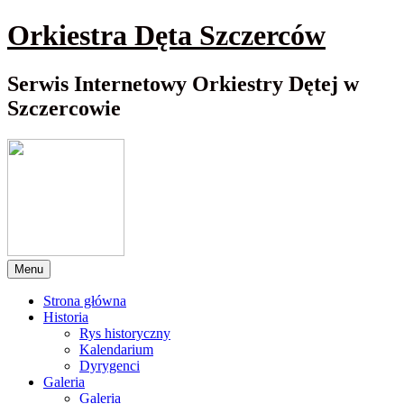
Przewiń
Orkiestra Dęta Szczerców
do
nawigacji
Serwis Internetowy Orkiestry Dętej w
Szczercowie
Menu
Strona główna
Historia
Rys historyczny
Kalendarium
Dyrygenci
Galeria
Galeria