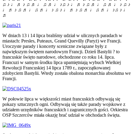
♫ ♪ ♩ ♬ ♪ ♫ ♬ ♩ ♫ ♬ ♩ ♪♫ ♪ ♩ ♬ ♪ ♫ ♬ ♩ ♫ ♬ ♩ ♪ ♫ ♪
♩ ♬ ♪ ♫ ♬ ♩ ♫ ♬ ♩ ♪ ♫ ♪ ♩ ♬ ♪ ♫ ♬ ♩ ♫ ♬ ♩ ♪♫ ♪ ♩
♬
W dniach 13 i 14 lipca braliśmy udział w ulicznych paradach w
miastach: Presles, Puteaux, Grand Quevilly (Paryż) we Francji.
Uroczyste parady i koncerty sceniczne związane były z
największym świętem narodowym Francji. Dzień Bastylii ? to
francuskie święto narodowe, obchodzone co roku 14. lipca.
Francuzi w samym środku lipca upamiętniają wybuch Wielkiej
Rewolucji Francuskiej 14 lipca 1789 r., zapoczątkowanej
zdobyciem Bastylii. Wtedy została obalona monarchia absolutna we
Francji.
W połowie lipca w większości miast francuskich odbywają się
pokazy sztucznych ogni. Odbywają się także parady wojskowe z
udziałem urzędników francuskich i zagranicznych gości. Orkiestra
OSP Szczerców miała okazję brać udział w obchodach święta.