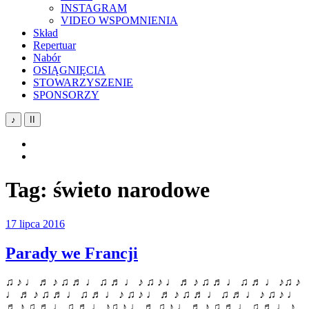
INSTAGRAM
VIDEO WSPOMNIENIA
Skład
Repertuar
Nabór
OSIĄGNIĘCIA
STOWARZYSZENIE
SPONSORZY
♪
II
YouTube
Facebook
Tag:
świeto narodowe
17 lipca 2016
Parady we Francji
♫ ♪ ♩ ♬ ♪ ♫ ♬ ♩ ♫ ♬ ♩ ♪ ♫ ♪ ♩ ♬ ♪ ♫ ♬ ♩ ♫ ♬ ♩ ♪♫ ♪
♩ ♬ ♪ ♫ ♬ ♩ ♫ ♬ ♩ ♪ ♫ ♪ ♩ ♬ ♪ ♫ ♬ ♩ ♫ ♬ ♩ ♪ ♫ ♪ ♩
♬ ♪ ♫ ♬ ♩ ♫ ♬ ♩ ♪♫ ♪ ♩ ♬ ♫ ♪ ♩ ♬ ♪ ♫ ♬ ♩ ♫ ♬ ♩ ♪