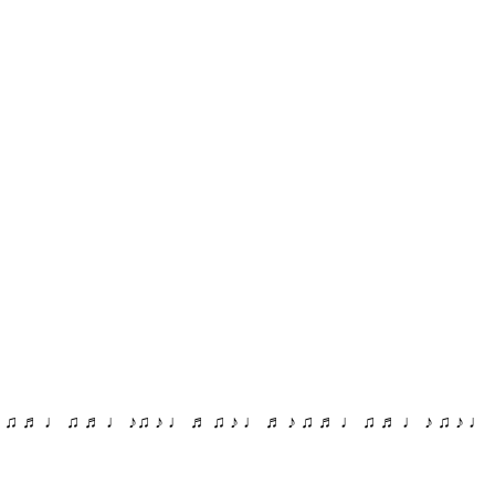
♪ ♫ ♬ ♩ ♫ ♬ ♩ ♪♫ ♪ ♩ ♬ ♫ ♪ ♩ ♬ ♪ ♫ ♬ ♩ ♫ ♬ ♩ ♪ ♫ ♪ ♩