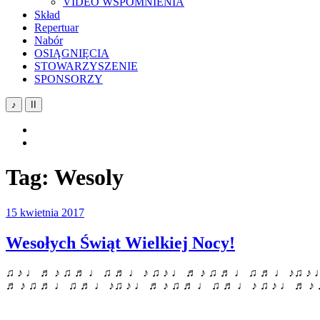
VIDEO WSPOMNIENIA
Skład
Repertuar
Nabór
OSIĄGNIĘCIA
STOWARZYSZENIE
SPONSORZY
♪
II
YouTube
Facebook
Tag:
Wesoly
15 kwietnia 2017
Wesołych Świąt Wielkiej Nocy!
♫ ♪ ♩ ♬ ♪ ♫ ♬ ♩ ♫ ♬ ♩ ♪ ♫ ♪ ♩ ♬ ♪ ♫ ♬ ♩ ♫ ♬ ♩ ♪♫ ♪ 
♬ ♪ ♫ ♬ ♩ ♫ ♬ ♩ ♪♫ ♪ ♩ ♬ ♪ ♫ ♬ ♩ ♫ ♬ ♩ ♪ ♫ ♪ ♩ ♬ ♪