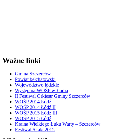
Ważne linki
Gmina Szczerców
Powiat bełchatowski
Województwo łódzkie
Występ na WOŚP w Łodzi
II Festiwal Orkiestr Gminy Szczerców
WOŚP 2014 Łódź
WOŚP 2014 Łódź II
WOŚP 2015 Łódź III
WOŚP 2015 Łódź
Kraina Wielkiego Łuku Warty – Szczerców
Festiwal Skała 2015