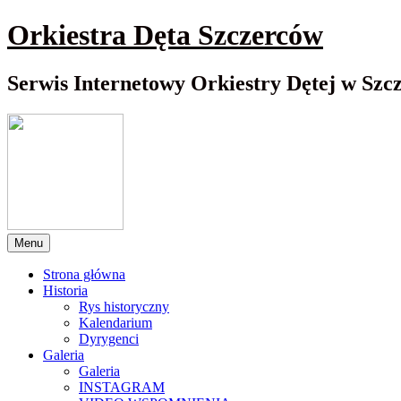
Przewiń
Orkiestra Dęta Szczerców
do
nawigacji
Serwis Internetowy Orkiestry Dętej w Szc
Menu
Strona główna
Historia
Rys historyczny
Kalendarium
Dyrygenci
Galeria
Galeria
INSTAGRAM