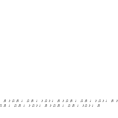
♩ ♬ ♪ ♫ ♬ ♩ ♫ ♬ ♩ ♪ ♫ ♪ ♩ ♬ ♪ ♫ ♬ ♩ ♫ ♬ ♩ ♪ ♫ ♪ ♩ ♬ 
 ♫ ♬ ♩ ♫ ♬ ♩ ♪ ♫ ♪ ♩ ♬ ♪ ♫ ♬ ♩ ♫ ♬ ♩ ♪♫ ♪ ♩ ♬