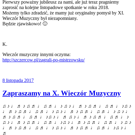
Pierwszy poważny jubileusz za nami, ale już teraz pragniemy
zaprosić na kolejne listopadowe spotkanie w roku 2018.
Możemy tylko zdradzić, że mamy już oryginalny pomysł by XI.
Wieczór Muzyczny był niezapomniany.
Będzie zjawiskowo! 🙂
K.
Wieczór muzyczny innymi oczyma:
http://szczercow.pl/zagrali-po-mistrzowsku/
8 listopada 2017
Zapraszamy na X. Wieczór Muzyczny
♫ ♪ ♩ ♬ ♪ ♫ ♬ ♩ ♫ ♬ ♩ ♪ ♫ ♪ ♩ ♬ ♪ ♫ ♬ ♩ ♫ ♬ ♩ ♪♫ ♪
♩ ♬ ♪ ♫ ♬ ♩ ♫ ♬ ♩ ♪ ♫ ♪ ♩ ♬ ♪ ♫ ♬ ♩ ♫ ♬ ♩ ♪ ♫ ♪ ♩
♬ ♪ ♫ ♬ ♩ ♫ ♬ ♩ ♪♫ ♪ ♩ ♬ ♫ ♪ ♩ ♬ ♪ ♫ ♬ ♩ ♫ ♬ ♩ ♪
♫ ♪ ♩ ♬ ♪ ♫ ♬ ♩ ♫ ♬ ♩ ♪♫ ♪ ♩ ♬ ♪ ♫ ♬ ♩ ♫ ♬ ♩ ♪ ♫ ♪
♩ ♬ ♪ ♫ ♬ ♩ ♫ ♬ ♩ ♪ ♫ ♪ ♩ ♬ ♪ ♫ ♬ ♩ ♫ ♬ ♩ ♪♫ ♪ ♩
♬