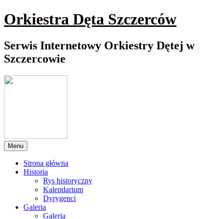
Przewiń
Orkiestra Dęta Szczerców
do
nawigacji
Serwis Internetowy Orkiestry Dętej w
Szczercowie
Menu
Strona główna
Historia
Rys historyczny
Kalendarium
Dyrygenci
Galeria
Galeria