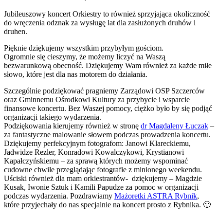
Jubileuszowy koncert Orkiestry to również sprzyjająca okoliczność
do wręczenia odznak za wysługę lat dla zasłużonych druhów i
druhen.
Pięknie dziękujemy wszystkim przybyłym gościom.
Ogromnie się cieszymy, że możemy liczyć na Waszą
bezwarunkową obecność. Dziękujemy Wam również za każde miłe
słowo, które jest dla nas motorem do działania.
Szczególnie podziękować pragniemy Zarządowi OSP Szczerców
oraz Gminnemu Ośrodkowi Kultury za przybycie i wspa
rcie
finansowe koncertu. Bez Waszej pomocy, ciężko było by się podjąć
organizacji takiego wydarzenia.
Podziękowania kierujemy również w stronę
dr Magdaleny Łuczak
–
za fantastyczne malowanie słowem podczas prowadzenia koncertu.
Dziękujemy perfekcyjnym fotografom: Janowi Klareckiemu,
Jadwidze Rezler, Konradowi Kowalczykowi, Krystianowi
Kapałczyńskiemu – za sprawą których możemy wspominać
cudowne chwile przeglądając fotografie z minionego weekendu.
Uściski również dla mam orkiestrantów- dziękujemy – Magdzie
Kusak, Iwonie Sztuk i Kamili Papudze za pomoc w organizacji
podczas wydarzenia. Pozdrawiamy
Mażoretki ASTRA Rybnik
,
które przyjechały do nas
specjalnie na koncert prosto z Rybnika. 🙂