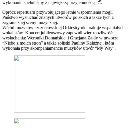
wykonaniu spełniliśmy z największą przyjemnością. 🙂
Oprócz repertuaru przywołującego letnie wspomnienia mogli
Państwo wysłuchać znanych utworów polskich a także tych z
zagranicznej sceny muzycznej.
Wśród muzyków szczercowskiej Orkiestry nie brakuje wspaniałych
wokalistów. Koncert jubileuszowy zapewnił więc możliwość
wysłuchania: Weroniki Domańskiej i Gracjana Zajdy w utworze
“Niebo z moich stron” a także solistki Pauliny Kałużnej, która
wykonała przy akompaniamencie muzyków utwór “My Way”.