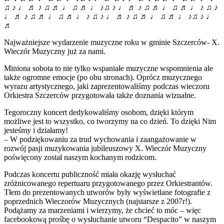
♫ ♪ ♩ ♬ ♪ ♫ ♬ ♩ ♫ ♬ ♩ ♪♫ ♪ ♩ ♬ ♪ ♫ ♬ ♩ ♫ ♬ ♩ ♪ ♫ ♪
♩ ♬ ♪ ♫ ♬ ♩ ♫ ♬ ♩ ♪ ♫ ♪ ♩ ♬ ♪ ♫ ♬ ♩ ♫ ♬ ♩ ♪♫ ♪ ♩
♬
Najważniejsze wydarzenie muzyczne roku w gminie Szczerców- X.
Wieczór Muzyczny już za nami.
Miniona sobota to nie tylko wspaniałe muzyczne wspomnienia ale
także ogromne emocje (po obu stronach). Oprócz muzycznego
wyrazu artystycznego, jaki zaprezentowaliśmy podczas wieczoru
Orkiestra Szczerców przygotowała także doznania wizualne.
Tegoroczny koncert dedykowaliśmy osobom, dzięki którym
możliwe jest to wszystko, co tworzymy na co dzień. To dzięki Nim
jesteśmy i działamy!
– W podziękowaniu za trud wychowania i zaangażowanie w
rozwój pasji muzykowania jubileuszowy X. Wieczór Muzyczny
poświęcony został naszym kochanym rodzicom.
Podczas koncertu publiczność miała okazję wysłuchać
zróżnicowanego repertuaru przygotowanego przez Orkiestrantów.
Tłem do prezentowanych utworów były wyświetlane fotografie z
poprzednich Wieczorów Muzycznych (najstarsze z 2007r!).
Podążamy za marzeniami i wierzymy, że chcieć to móc – więc
facebookową prośbę o wysłuchanie utworu “Despacito” w naszym