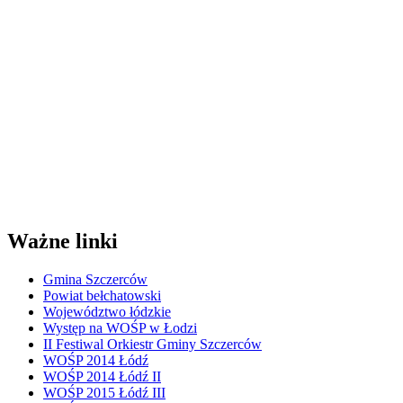
Ważne linki
Gmina Szczerców
Powiat bełchatowski
Województwo łódzkie
Występ na WOŚP w Łodzi
II Festiwal Orkiestr Gminy Szczerców
WOŚP 2014 Łódź
WOŚP 2014 Łódź II
WOŚP 2015 Łódź III