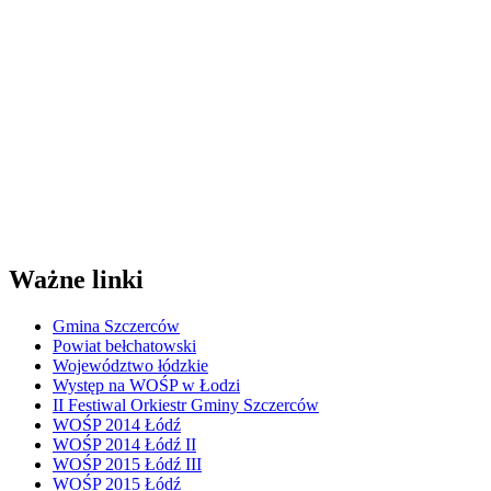
Ważne linki
Gmina Szczerców
Powiat bełchatowski
Województwo łódzkie
Występ na WOŚP w Łodzi
II Festiwal Orkiestr Gminy Szczerców
WOŚP 2014 Łódź
WOŚP 2014 Łódź II
WOŚP 2015 Łódź III
WOŚP 2015 Łódź