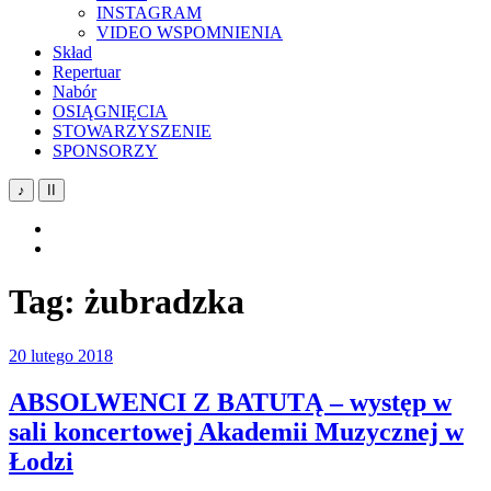
INSTAGRAM
VIDEO WSPOMNIENIA
Skład
Repertuar
Nabór
OSIĄGNIĘCIA
STOWARZYSZENIE
SPONSORZY
♪
II
YouTube
Facebook
Tag:
żubradzka
20 lutego 2018
ABSOLWENCI Z BATUTĄ – występ w
sali koncertowej Akademii Muzycznej w
Łodzi