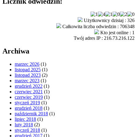
Licznik odwiedzin:
Użytkownicy dzisiaj : 326
Całkowita liczba odwiedzin : 706348
Kto jest online : 1
Twój adres IP : 216.73.216.122
Archiwa
marzec 2026
(1)
listopad 2025
(1)
listopad 2023
(2)
marzec 2023
(1)
grudzień 2022
(1)
czerwiec 2021
(1)
czerwiec 2019
(1)
styczeń 2019
(1)
grudzień 2018
(1)
październik 2018
(1)
lipiec 2018
(1)
luty 2018
(2)
styczeń 2018
(1)
grudzień 2017
(1)