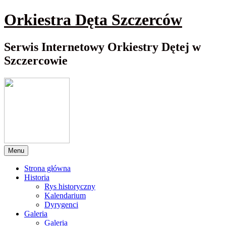
Przewiń
Orkiestra Dęta Szczerców
do
nawigacji
Serwis Internetowy Orkiestry Dętej w
Szczercowie
Menu
Strona główna
Historia
Rys historyczny
Kalendarium
Dyrygenci
Galeria
Galeria