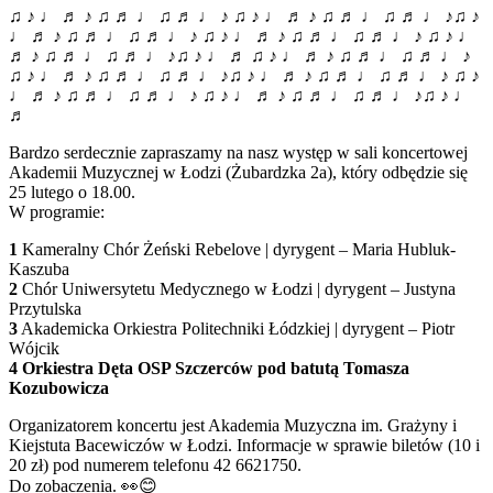
♫ ♪ ♩ ♬ ♪ ♫ ♬ ♩ ♫ ♬ ♩ ♪ ♫ ♪ ♩ ♬ ♪ ♫ ♬ ♩ ♫ ♬ ♩ ♪♫ ♪
♩ ♬ ♪ ♫ ♬ ♩ ♫ ♬ ♩ ♪ ♫ ♪ ♩ ♬ ♪ ♫ ♬ ♩ ♫ ♬ ♩ ♪ ♫ ♪ ♩
♬ ♪ ♫ ♬ ♩ ♫ ♬ ♩ ♪♫ ♪ ♩ ♬ ♫ ♪ ♩ ♬ ♪ ♫ ♬ ♩ ♫ ♬ ♩ ♪
♫ ♪ ♩ ♬ ♪ ♫ ♬ ♩ ♫ ♬ ♩ ♪♫ ♪ ♩ ♬ ♪ ♫ ♬ ♩ ♫ ♬ ♩ ♪ ♫ ♪
♩ ♬ ♪ ♫ ♬ ♩ ♫ ♬ ♩ ♪ ♫ ♪ ♩ ♬ ♪ ♫ ♬ ♩ ♫ ♬ ♩ ♪♫ ♪ ♩
♬
Bardzo serdecznie zapraszamy na nasz występ w sali koncertowej
Akademii Muzycznej w Łodzi (Żubardzka 2a), który odbędzie się
25 lutego o 18.00.
W programie:
1
Kameralny Chór Żeński Rebelove | dyrygent – Maria Hubluk-
Kaszuba
2
Chór Uniwersytetu Medycznego w Łodzi | dyrygent – Justyna
Przytulska
3
Akademicka Orkiestra Politechniki Łódzkiej | dyrygent – Piotr
Wójcik
4 Orkiestra Dęta OSP Szczerców pod batutą Tomasza
Kozubowicza
Organizatorem koncertu jest Akademia Muzyczna im. Grażyny i
Kiejstuta Bacewiczów w Łodzi. Informacje w sprawie biletów (10 i
20 zł) pod numerem telefonu 42 6621750.
Do zobaczenia.
👀
😊