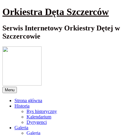
Przewiń
Orkiestra Dęta Szczerców
do
nawigacji
Serwis Internetowy Orkiestry Dętej w
Szczercowie
Menu
Strona główna
Historia
Rys historyczny
Kalendarium
Dyrygenci
Galeria
Galeria