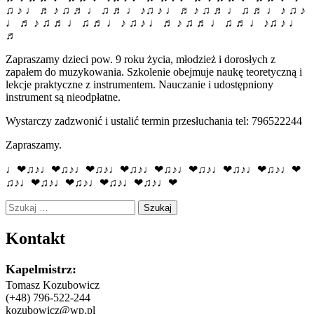
♫ ♪ ♩ ♬ ♪ ♫ ♬ ♩ ♫ ♬ ♩ ♪♫ ♪ ♩ ♬ ♪ ♫ ♬ ♩ ♫ ♬ ♩ ♪ ♫ ♪
♩ ♬ ♪ ♫ ♬ ♩ ♫ ♬ ♩ ♪ ♫ ♪ ♩ ♬ ♪ ♫ ♬ ♩ ♫ ♬ ♩ ♪♫ ♪ ♩
♬
Zapraszamy dzieci pow. 9 roku życia, młodzież i dorosłych z
zapałem do muzykowania. Szkolenie obejmuje naukę teoretyczną i
lekcje praktyczne z instrumentem. Nauczanie i udostępniony
instrument są nieodpłatne.
Wystarczy zadzwonić i ustalić termin przesłuchania tel: 796522244
Zapraszamy.
♩❤♫♪♩❤♫♪♩❤♫♪♩❤♫♪♩❤♫♪♩❤♫♪♩❤♫♪♩❤♫♪♩❤
♫♪♩❤♫♪♩❤♫♪♩❤♫♪♩❤♫♪♩❤
Szukaj:
Kontakt
Kapelmistrz:
Tomasz Kozubowicz
(+48) 796-522-244
kozubowicz@wp.pl