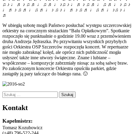
♫ ♪ ♩ ♬ ♪ ♫ ♬ ♩ ♫ ♬ ♩ ♪♫ ♪ ♩ ♬ ♪ ♫ ♬ ♩ ♫ ♬ ♩ ♪ ♫ ♪
♩ ♬ ♪ ♫ ♬ ♩ ♫ ♬ ♩ ♪ ♫ ♪ ♩ ♬ ♪ ♫ ♬ ♩ ♫ ♬ ♩ ♪♫ ♪ ♩
♬
W ubiegłą sobotę mogli Państwo posłuchać występu szczercowskiej
orkiestry na corocznym strażackim “Balu Opłatkowym”. Spotkanie
rozpoczęło się punktualnie o godzinie 19.00 wraz z przemówieniem
druha Andrzeja Jędraszka. Po przywitaniu wszystkich przybyłych
gości Orkiestra OSP Szczerców rozpoczęła koncert. W repertuarze
nie mogło zabraknąć kolęd, ale oprócz nich publiczność mogła
usłyszeć także inne utwory świąteczne. Znane i lubiane –
współczesne – kompozycje zabrzmiały niosąc za sobą salwę braw.
Po zakończonym koncercie Orkiestra opuściła parkiet, gdzie
zastąpiły ją pary tańczące do białego rana. 🙂
Szukaj:
Kontakt
Kapelmistrz:
Tomasz Kozubowicz
(+48) 796-522-244