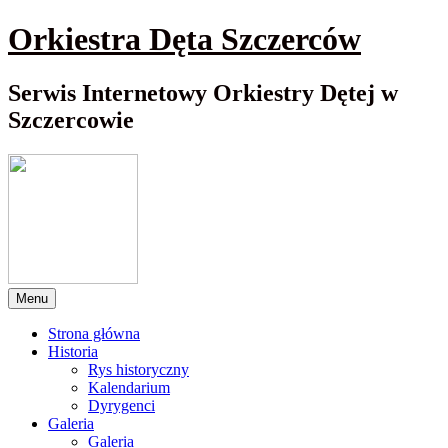
Przewiń
Orkiestra Dęta Szczerców
do
nawigacji
Serwis Internetowy Orkiestry Dętej w
Szczercowie
Menu
Strona główna
Historia
Rys historyczny
Kalendarium
Dyrygenci
Galeria
Galeria