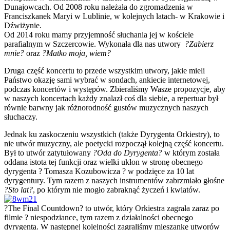
Dunajowcach. Od 2008 roku należała do zgromadzenia w
Franciszkanek Maryi w Lublinie, w kolejnych latach- w Krakowie i
Dźwiżynie.
Od 2014 roku mamy przyjemność słuchania jej w kościele
parafialnym w Szczercowie. Wykonała dla nas utwory
?Zabierz
mnie?
oraz
?Matko moja, wiem?
Druga część koncertu to przede wszystkim utwory, jakie mieli
Państwo okazję sami wybrać w sondach, ankiecie internetowej,
podczas koncertów i występów. Zbieraliśmy Wasze propozycje, aby
w naszych koncertach każdy znalazł coś dla siebie, a repertuar był
równie barwny jak różnorodność gustów muzycznych naszych
słuchaczy.
Jednak ku zaskoczeniu wszystkich (także Dyrygenta Orkiestry), to
nie utwór muzyczny, ale poetycki rozpoczął kolejną część koncertu.
Był to utwór zatytułowany
?Oda do Dyrygenta?
w którym została
oddana istota tej funkcji oraz wielki ukłon w stronę obecnego
dyrygenta ? Tomasza Kozubowicza ? w podzięce za 10 lat
dyrygentury. Tym razem z naszych instrumentów zabrzmiało głośne
?Sto lat?
, po którym nie mogło zabraknąć życzeń i kwiatów.
?The Final Countdown? to utwór, który Orkiestra zagrała zaraz po
filmie ? niespodziance, tym razem z działalności obecnego
dyrygenta. W następnej kolejności zagraliśmy mieszankę utworów