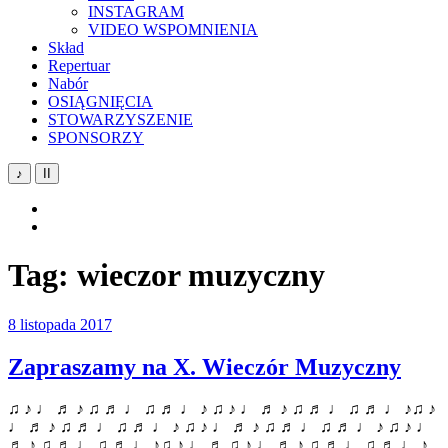
INSTAGRAM
VIDEO WSPOMNIENIA
Skład
Repertuar
Nabór
OSIĄGNIĘCIA
STOWARZYSZENIE
SPONSORZY
♪
II
YouTube
Facebook
Tag:
wieczor muzyczny
8 listopada 2017
Zapraszamy na X. Wieczór Muzyczny
♫ ♪ ♩ ♬ ♪ ♫ ♬ ♩ ♫ ♬ ♩ ♪ ♫ ♪ ♩ ♬ ♪ ♫ ♬ ♩ ♫ ♬ ♩ ♪♫ ♪
♩ ♬ ♪ ♫ ♬ ♩ ♫ ♬ ♩ ♪ ♫ ♪ ♩ ♬ ♪ ♫ ♬ ♩ ♫ ♬ ♩ ♪ ♫ ♪ ♩
♬ ♪ ♫ ♬ ♩ ♫ ♬ ♩ ♪♫ ♪ ♩ ♬ ♫ ♪ ♩ ♬ ♪ ♫ ♬ ♩ ♫ ♬ ♩ ♪