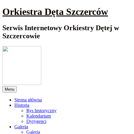
Przewiń
Orkiestra Dęta Szczerców
do
nawigacji
Serwis Internetowy Orkiestry Dętej w
Szczercowie
Menu
Strona główna
Historia
Rys historyczny
Kalendarium
Dyrygenci
Galeria
Galeria