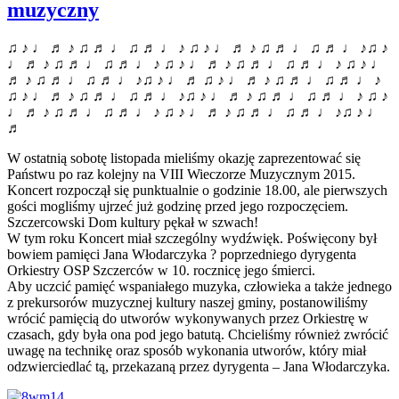
muzyczny
♫ ♪ ♩ ♬ ♪ ♫ ♬ ♩ ♫ ♬ ♩ ♪ ♫ ♪ ♩ ♬ ♪ ♫ ♬ ♩ ♫ ♬ ♩ ♪♫ ♪
♩ ♬ ♪ ♫ ♬ ♩ ♫ ♬ ♩ ♪ ♫ ♪ ♩ ♬ ♪ ♫ ♬ ♩ ♫ ♬ ♩ ♪ ♫ ♪ ♩
♬ ♪ ♫ ♬ ♩ ♫ ♬ ♩ ♪♫ ♪ ♩ ♬ ♫ ♪ ♩ ♬ ♪ ♫ ♬ ♩ ♫ ♬ ♩ ♪
♫ ♪ ♩ ♬ ♪ ♫ ♬ ♩ ♫ ♬ ♩ ♪♫ ♪ ♩ ♬ ♪ ♫ ♬ ♩ ♫ ♬ ♩ ♪ ♫ ♪
♩ ♬ ♪ ♫ ♬ ♩ ♫ ♬ ♩ ♪ ♫ ♪ ♩ ♬ ♪ ♫ ♬ ♩ ♫ ♬ ♩ ♪♫ ♪ ♩
♬
W ostatnią sobotę listopada mieliśmy okazję zaprezentować się
Państwu po raz kolejny na VIII Wieczorze Muzycznym 2015.
Koncert rozpoczął się punktualnie o godzinie 18.00, ale pierwszych
gości mogliśmy ujrzeć już godzinę przed jego rozpoczęciem.
Szczercowski Dom kultury pękał w szwach!
W tym roku Koncert miał szczególny wydźwięk. Poświęcony był
bowiem pamięci Jana Włodarczyka ? poprzedniego dyrygenta
Orkiestry OSP Szczerców w 10. rocznicę jego śmierci.
Aby uczcić pamięć wspaniałego muzyka, człowieka a także jednego
z prekursorów muzycznej kultury naszej gminy, postanowiliśmy
wrócić pamięcią do utworów wykonywanych przez Orkiestrę w
czasach, gdy była ona pod jego batutą. Chcieliśmy również zwrócić
uwagę na technikę oraz sposób wykonania utworów, który miał
odzwierciedlać tą, przekazaną przez dyrygenta – Jana Włodarczyka.