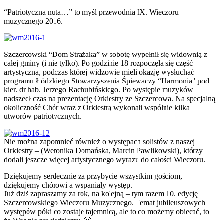
“Patriotyczna nuta…” to myśl przewodnia IX. Wieczoru
muzycznego 2016.
Szczercowski “Dom Strażaka” w sobotę wypełnił się widownią z
całej gminy (i nie tylko). Po godzinie 18 rozpoczęła się część
artystyczna, podczas której widzowie mieli okazję wysłuchać
programu Łódzkiego Stowarzyszenia Śpiewaczy “Harmonia” pod
kier. dr hab. Jerzego Rachubińskiego. Po występie muzyków
nadszedł czas na prezentację Orkiestry ze Szczercowa. Na specjalną
okoliczność Chór wraz z Orkiestrą wykonali wspólnie kilka
utworów patriotycznych.
Nie można zapomnieć również o występach solistów z naszej
Orkiestry – (Weronika Domańska, Marcin Pawlikowski), którzy
dodali jeszcze więcej artystycznego wyrazu do całości Wieczoru.
Dziękujemy serdecznie za przybycie wszystkim gościom,
dziękujemy chórowi a wspaniały występ.
Już dziś zapraszamy za rok, na kolejną – tym razem 10. edycję
Szczercowskiego Wieczoru Muzycznego. Temat jubileuszowych
występów póki co zostaje tajemnicą, ale to co możemy obiecać, to