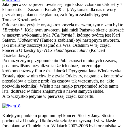
Jako pierwsza zaprezentowała się najmłodsza członkini Orkiestry ?
klarnecistka – Zuzanna Kusak (9 lat). Wykonała dla nas utwory
przy akompaniamencie pianina, za którym zasiadł dyrygent –
Tomasz Kozubowicz.
Orkiestra tradycyjnie występ rozpoczęła marszem, tym razem był to
?Bretislav?
. Kolejnym utworem, jaki mieli Państwo okazję usłyszeć
w naszym wykonaniu była
?California?
, którego twórcą jest Karl
Safaric.
?Sabeltanz?
(Taniec z szablami) był następnym utworem,
jaki mieliśmy zaszczyt zagrać dla Was. Ostatnim w tej części
koncertu Orkiestry był
?Dixieland Spectacular?
(Koncert
Dixielandowy).
Po muzycznym przypomnieniu Publiczności minionych czasów,
postanowiliśmy przybliżyć także ich obraz, prezentując
krótkometrażowy film z działalności Dyrygenta Jana Włodarczyka.
Zostały ujęte w nim chwile z życia Orkiestry, nagrania z koncertów,
przeglądów a także z prób (za czasów tak wczesnych, na jakie
pozwoliła technika). Wielu z nas mogło przypomnieć sobie tamte
lata, dostrzec w filmie znajomych a nawet samych siebie.
A to wszystko jedynie w pierwszej części koncertu.
Kolejnym punktem programu był koncert Siostry Jany. Siostra
pochodzi z Ukrainy. Ukończyła szkołę muzyczną II st. w klasie
fortepianu w Chmielnicku. W latach 2002-2008 była organistką w