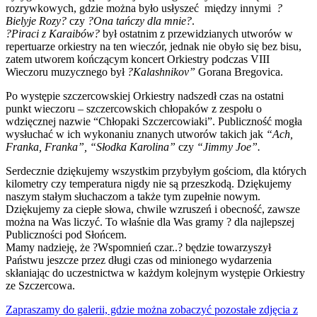
rozrywkowych, gdzie można było usłyszeć między innymi
?
Bielyje Rozy?
czy
?Ona tańczy dla mnie?
.
?Piraci z Karaibów?
był ostatnim z przewidzianych utworów w
repertuarze orkiestry na ten wieczór, jednak nie obyło się bez bisu,
zatem utworem kończącym koncert Orkiestry podczas VIII
Wieczoru muzycznego był
?Kalashnikov”
Gorana Bregovica.
Po występie szczercowskiej Orkiestry nadszedł czas na ostatni
punkt wieczoru – szczercowskich chłopaków z zespołu o
wdzięcznej nazwie “Chłopaki Szczercowiaki”. Publiczność mogła
wysłuchać w ich wykonaniu znanych utworów takich jak
“Ach,
Franka, Franka”, “Słodka Karolina”
czy
“Jimmy Joe”.
Serdecznie dziękujemy wszystkim przybyłym gościom, dla których
kilometry czy temperatura nigdy nie są przeszkodą. Dziękujemy
naszym stałym słuchaczom a także tym zupełnie nowym.
Dziękujemy za ciepłe słowa, chwile wzruszeń i obecność, zawsze
można na Was liczyć. To właśnie dla Was gramy ? dla najlepszej
Publiczności pod Słońcem.
Mamy nadzieję, że ?Wspomnień czar..? będzie towarzyszył
Państwu jeszcze przez długi czas od minionego wydarzenia
skłaniając do uczestnictwa w każdym kolejnym występie Orkiestry
ze Szczercowa.
Zapraszamy do galerii, gdzie można zobaczyć pozostałe zdjęcia z