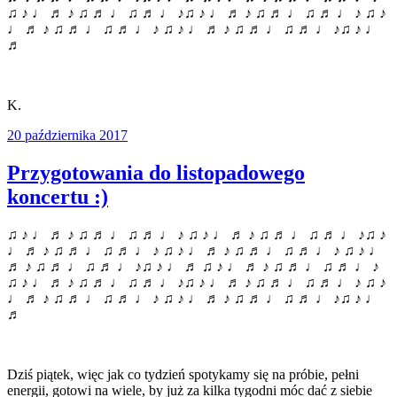
♫ ♪ ♩ ♬ ♪ ♫ ♬ ♩ ♫ ♬ ♩ ♪♫ ♪ ♩ ♬ ♪ ♫ ♬ ♩ ♫ ♬ ♩ ♪ ♫ ♪
♩ ♬ ♪ ♫ ♬ ♩ ♫ ♬ ♩ ♪ ♫ ♪ ♩ ♬ ♪ ♫ ♬ ♩ ♫ ♬ ♩ ♪♫ ♪ ♩
♬
K.
20 października 2017
Przygotowania do listopadowego
koncertu :)
♫ ♪ ♩ ♬ ♪ ♫ ♬ ♩ ♫ ♬ ♩ ♪ ♫ ♪ ♩ ♬ ♪ ♫ ♬ ♩ ♫ ♬ ♩ ♪♫ ♪
♩ ♬ ♪ ♫ ♬ ♩ ♫ ♬ ♩ ♪ ♫ ♪ ♩ ♬ ♪ ♫ ♬ ♩ ♫ ♬ ♩ ♪ ♫ ♪ ♩
♬ ♪ ♫ ♬ ♩ ♫ ♬ ♩ ♪♫ ♪ ♩ ♬ ♫ ♪ ♩ ♬ ♪ ♫ ♬ ♩ ♫ ♬ ♩ ♪
♫ ♪ ♩ ♬ ♪ ♫ ♬ ♩ ♫ ♬ ♩ ♪♫ ♪ ♩ ♬ ♪ ♫ ♬ ♩ ♫ ♬ ♩ ♪ ♫ ♪
♩ ♬ ♪ ♫ ♬ ♩ ♫ ♬ ♩ ♪ ♫ ♪ ♩ ♬ ♪ ♫ ♬ ♩ ♫ ♬ ♩ ♪♫ ♪ ♩
♬
Dziś piątek, więc jak co tydzień spotykamy się na próbie, pełni
energii, gotowi na wiele, by już za kilka tygodni móc dać z siebie