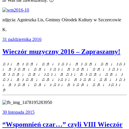
że Was nie zawiedziemy. 🙂
zdjęcia: Agnieszka Lis, Gminny Ośrodek Kultury w Szczercowie
K.
31 października 2016
Wieczór muzyczny 2016 – Zapraszamy!
♫ ♪ ♩ ♬ ♪ ♫ ♬ ♩ ♫ ♬ ♩ ♪ ♫ ♪ ♩ ♬ ♪ ♫ ♬ ♩ ♫ ♬ ♩ ♪♫ ♪
♩ ♬ ♪ ♫ ♬ ♩ ♫ ♬ ♩ ♪ ♫ ♪ ♩ ♬ ♪ ♫ ♬ ♩ ♫ ♬ ♩ ♪ ♫ ♪ ♩
♬ ♪ ♫ ♬ ♩ ♫ ♬ ♩ ♪♫ ♪ ♩ ♬ ♫ ♪ ♩ ♬ ♪ ♫ ♬ ♩ ♫ ♬ ♩ ♪
♫ ♪ ♩ ♬ ♪ ♫ ♬ ♩ ♫ ♬ ♩ ♪♫ ♪ ♩ ♬ ♪ ♫ ♬ ♩ ♫ ♬ ♩ ♪ ♫ ♪
♩ ♬ ♪ ♫ ♬ ♩ ♫ ♬ ♩ ♪ ♫ ♪ ♩ ♬ ♪ ♫ ♬ ♩ ♫ ♬ ♩ ♪♫ ♪ ♩
♬
30 listopada 2015
“Wspomnień czar…” czyli VIII Wieczór